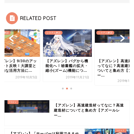
RELATED POST
テム解説
システム解説
システム解説
【アズレン】高速建
アズレン】9/30のアッ
【アズレン】バグから機
ってなに？高速建造
デート反映！大講堂と
能化へ！秘書艦の拡大・
ついてと集め方【ア
的な活用方法に...
縮小(ズーム)機能につ...
ー...
2019年10月5日
2019年11月21日
2019年10
【アズレン】高速建造材ってなに？高速
建造材についてと集め方【アズールレ
ー...
【アズレン】「サーバーは利用できませ