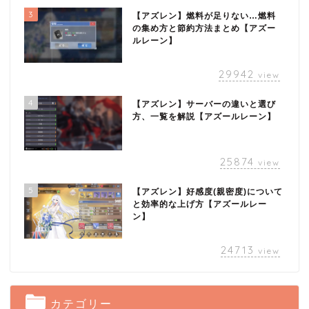
3
【アズレン】燃料が足りない…燃料
の集め方と節約方法まとめ【アズー
ルレーン】
29942
view
4
【アズレン】サーバーの違いと選び
方、一覧を解説【アズールレーン】
25874
view
5
【アズレン】好感度(親密度)について
と効率的な上げ方【アズールレー
ン】
24713
view
カテゴリー