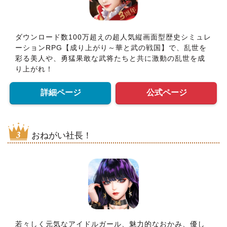
ダウンロード数100万超えの超人気縦画面型歴史シミュレ
ーションRPG【成り上がり～華と武の戦国】で、乱世を
彩る美人や、勇猛果敢な武将たちと共に激動の乱世を成
り上がれ！
詳細ページ
公式ページ
おねがい社長！
若々しく元気なアイドルガール、魅力的なおかみ、優し