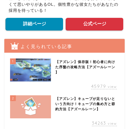
くて思いやりがあるOL。個性豊かな彼女たちがあなたの
採用を待っている！
詳細ページ
公式ページ
よく見られている記事
1
【アズレン】保存版！初心者に向け
た序盤の攻略方法【アズールレーン
】
45979
view
2
【アズレン】キューブが足りないと
いう方向け！キューブの集め方と節
約方法【アズールレーン】
34263
view